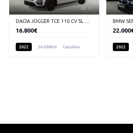
11
DACIA JOGGER TCE 110 CV SL EXTREME 999 MT
16.800€
22.000
2022
54.000Km
Gasolina
2022