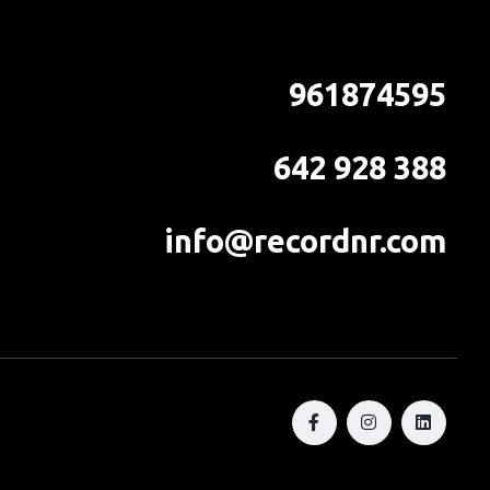
961874595
642 928 388
info@recordnr.com