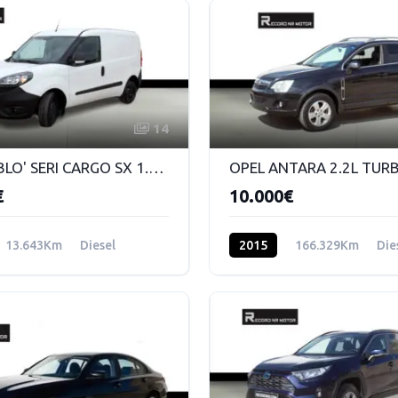
14
FIAT DOBLO' SERI CARGO SX 1.6 MJ 90CV E6DF
€
10.000€
13.643Km
Diesel
2015
166.329Km
Die