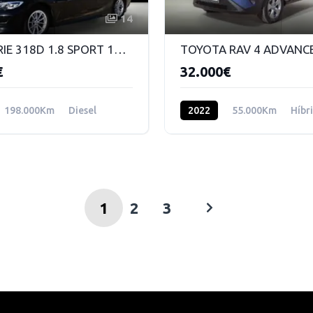
14
BMW SERIE 318D 1.8 SPORT 150 CV
€
32.000€
198.000Km
Diesel
2022
55.000Km
Híbr
1
2
3