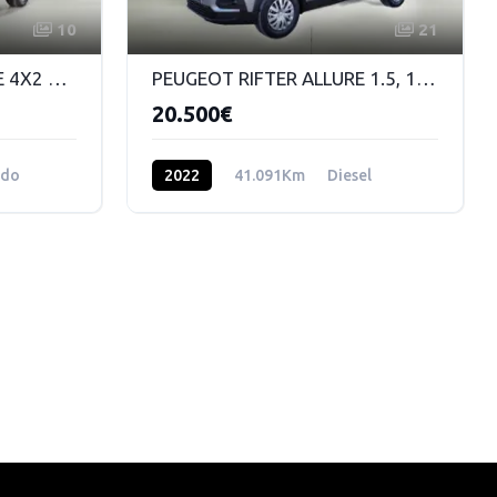
10
21
TOYOTA RAV 4 ADVANCE 4X2 2.5 HYBRIDO 220 CV DSG
PEUGEOT RIFTER ALLURE 1.5, 100CV
20.500€
ido
2022
41.091Km
Diesel