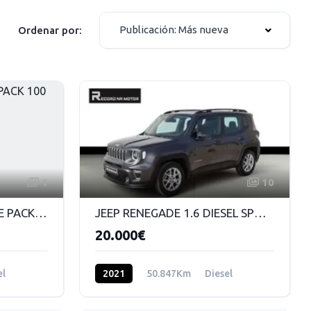
Publicación: Más nueva
Ordenar por:
1
10
PEUGEOT 208 1.5 ACTIVE PACK 100 CV 5 PUERTAS DIESEL MT
JEEP RENEGADE 1.6 DIESEL SPORT 130 CV 6 VELOCIDADES MANUAL
20.000€
el
2021
50.847Km
Diesel