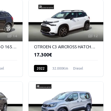
14
12
OPEL ANTARA 2.2L TURBO 165 CV DSG DIESEL 4x4
CITROEN C3 AIRCROSS HATCHBACK SHINE 1.5 BLUEHDI STS 120 EAT6
17.300€
sel
2022
32.000Km
Diesel