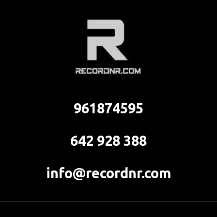
961874595
642 928 388
info@recordnr.com