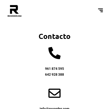
Contacto
961 874 595
642 928 388
info@recordnr.com