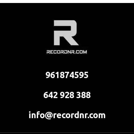
961874595
642 928 388
info@recordnr.com