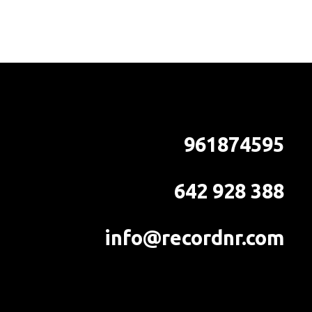
961874595
642 928 388
info@recordnr.com