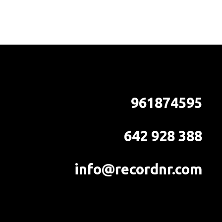
961874595
642 928 388
info@recordnr.com