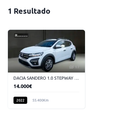
1 Resultado
17
DACIA SANDERO 1.0 STEPWAY ESSENTIALE ECO-G 100 GLP
14.000€
2022
55.400Km
Gas licuado (GLP)