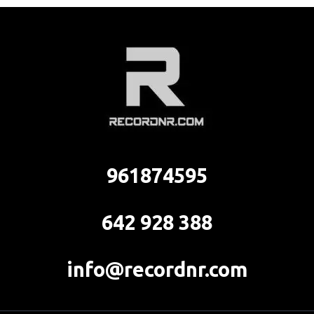
961874595
642 928 388
info@recordnr.com