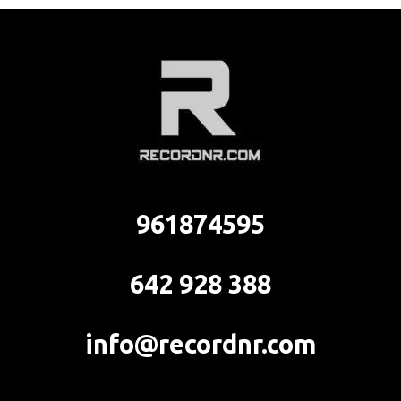
961874595
642 928 388
info@recordnr.com