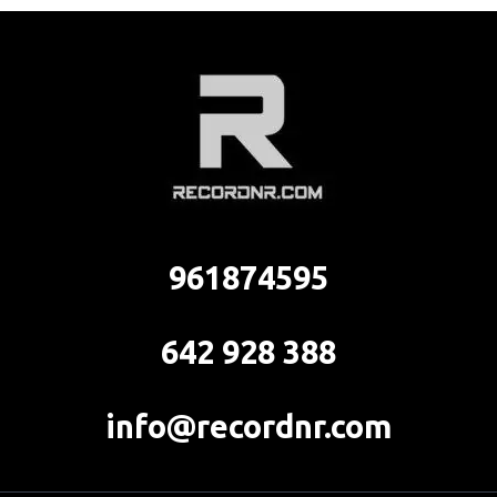
961874595
642 928 388
info@recordnr.com