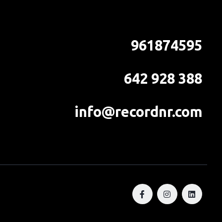
961874595
642 928 388
info@recordnr.com