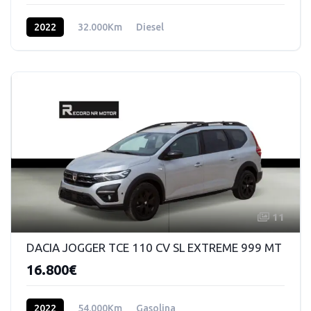
2022
32.000Km
Diesel
11
DACIA JOGGER TCE 110 CV SL EXTREME 999 MT
16.800€
2022
54.000Km
Gasolina