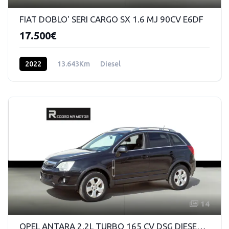
FIAT DOBLO' SERI CARGO SX 1.6 MJ 90CV E6DF
17.500€
2022
13.643Km
Diesel
14
OPEL ANTARA 2.2L TURBO 165 CV DSG DIESEL 4x4