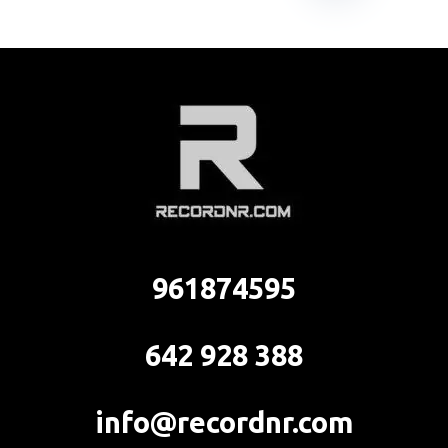
961874595
642 928 388
info@recordnr.com