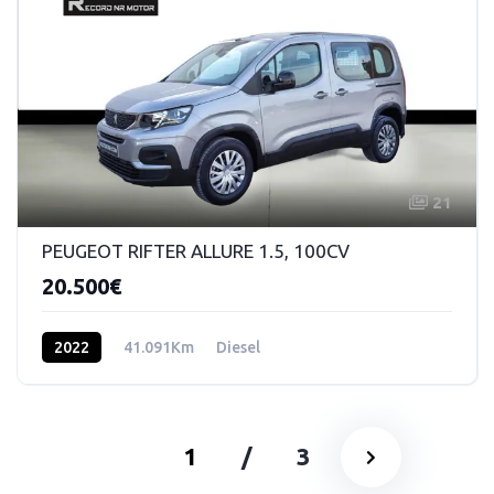
21
PEUGEOT RIFTER ALLURE 1.5, 100CV
20.500€
2022
41.091Km
Diesel
1
/
3