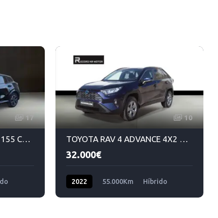
17
10
FORD PUMA ST-LINE 1.0, 155 CV HIBRIDO MANUAL 6VEL
TOYOTA RAV 4 ADVANCE 4X2 2.5 HYBRIDO 220 CV DSG
32.000€
ido
2022
55.000Km
Híbrido