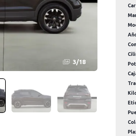
Car
Mar
Mod
Año
Com
Cil
3
/
18
Pot
Caj
Tra
Kil
Eti
Pue
Col
Pla