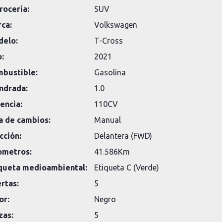
rocería:
SUV
ca:
Volkswagen
elo:
T-Cross
:
2021
bustible:
Gasolina
indrada:
1.0
encia:
110CV
a de cambios:
Manual
cción:
Delantera (FWD)
ometros:
41.586Km
queta medioambiental:
Etiqueta C (Verde)
rtas:
5
or:
Negro
zas:
5