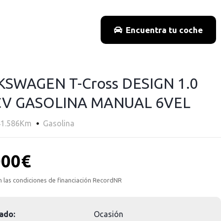
Encuentra tu coche
SWAGEN T-Cross DESIGN 1.0
CV GASOLINA MANUAL 6VEL
41.586Km
Gasolina
000€
n las condiciones de financiación RecordNR
ado:
Ocasión