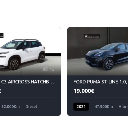
12
CITROEN C3 AIRCROSS HATCHBACK SHINE 1.5 BLUEHDI STS 120 EAT6
€
19.000€
32.000Km
Diesel
2021
47.900Km
Híbr