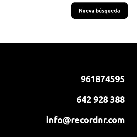
Nueva búsqueda
961874595
642 928 388
info@recordnr.com