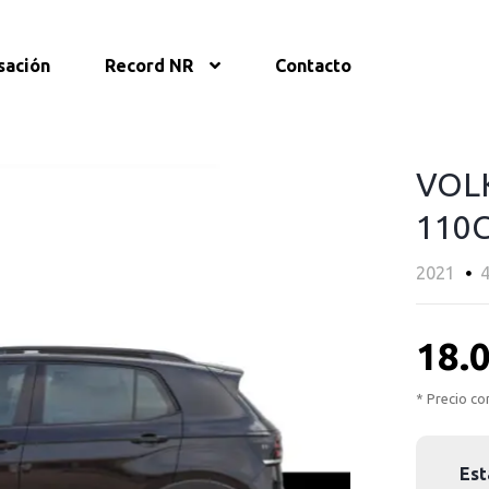
sación
Record NR
Contacto
VOLK
110
2021
18.
* Precio co
Est