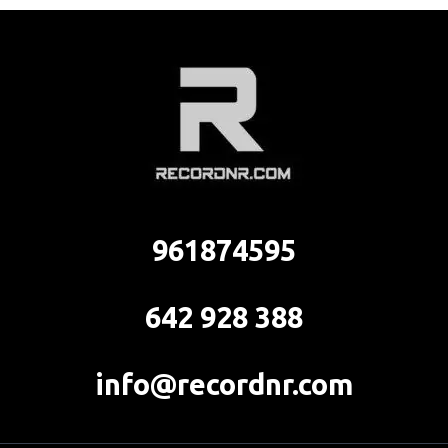
961874595
642 928 388
info@recordnr.com