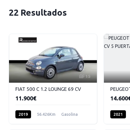
22 Resultados
15
FIAT 500 C 1.2 LOUNGE 69 CV
11.900€
14.600
2019
56.426Km
Gasolina
2021