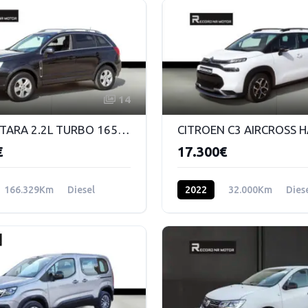
14
OPEL ANTARA 2.2L TURBO 165 CV DSG DIESEL 4x4
€
17.300€
166.329Km
Diesel
2022
32.000Km
Dies