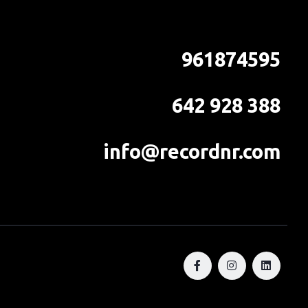
961874595
642 928 388
info@recordnr.com