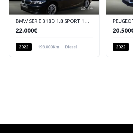
14
BMW SERIE 318D 1.8 SPORT 150 CV
22.000€
20.500
2022
198.000Km
Diesel
2022