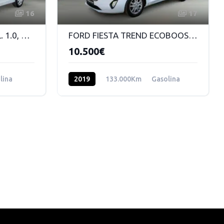
16
17
DACIA LOGAN ESSENTIAL. 1.0, 75CV
FORD FIESTA TREND ECOBOOST. 1.0, 100CV
10.500€
lina
2019
133.000Km
Gasolina