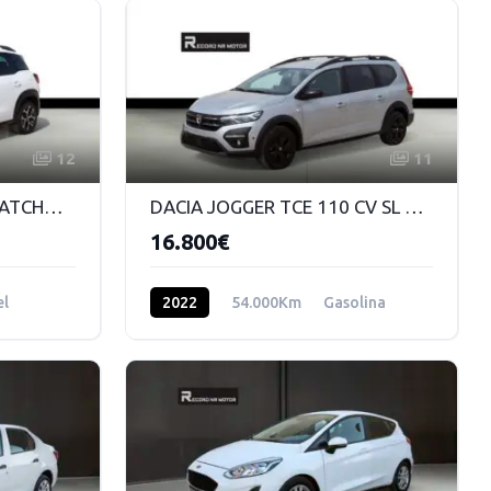
12
11
CITROEN C3 AIRCROSS HATCHBACK SHINE 1.5 BLUEHDI STS 120 EAT6
DACIA JOGGER TCE 110 CV SL EXTREME 999 MT
16.800€
el
2022
54.000Km
Gasolina