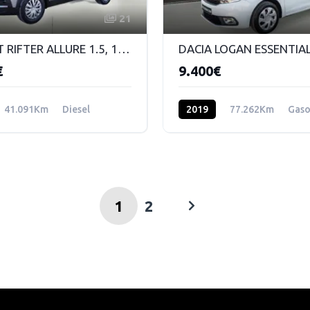
21
PEUGEOT RIFTER ALLURE 1.5, 100CV
€
9.400€
41.091Km
Diesel
2019
77.262Km
Gaso
1
2