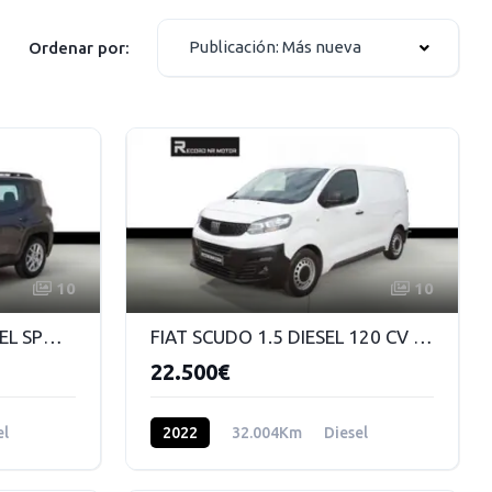
Publicación: Más nueva
Ordenar por:
10
10
JEEP RENEGADE 1.6 DIESEL SPORT 130 CV 6 VELOCIDADES MANUAL
FIAT SCUDO 1.5 DIESEL 120 CV MANUAL
22.500€
el
2022
32.004Km
Diesel