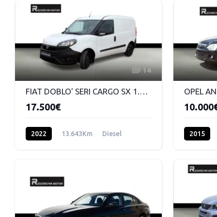
14
FIAT DOBLO' SERI CARGO SX 1.6 MJ 90CV E6DF
17.500€
10.000
2022
13.643Km
Diesel
2015