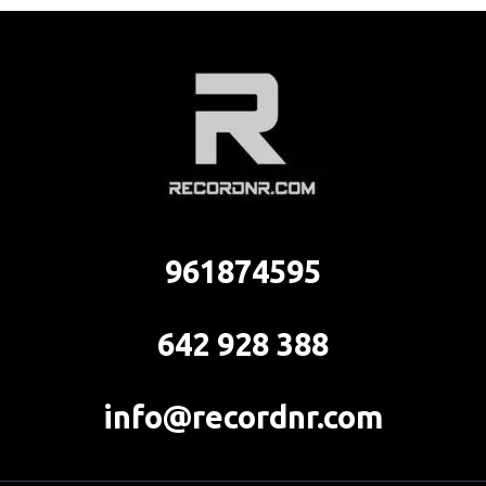
961874595
642 928 388
info@recordnr.com