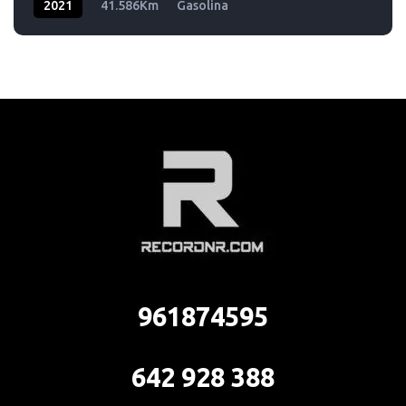
2021
41.586Km
Gasolina
961874595
642 928 388